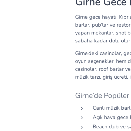
Girne Gece 
Girne gece hayatı, Kıbr
barlar, pub’lar ve resto
yapan mekanlar, shot bar
sabaha kadar dolu olur
Girne’deki casinolar, ge
oyun seçenekleri hem de
casinolar, roof barlar ve 
müzik tarzı, giriş ücreti
Girne’de Popüler
Canlı müzik barl
Açık hava gece 
Beach club ve sah