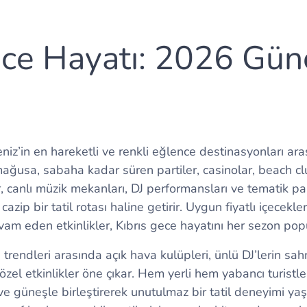
ece Hayatı: 2026 Gün
niz’in en hareketli ve renkli eğlence destinasyonları aras
ağusa, sabaha kadar süren partiler, casinolar, beach club
, canlı müzik mekanları, DJ performansları ve tematik part
cazip bir tatil rotası haline getirir. Uygun fiyatlı içecekle
am eden etkinlikler, Kıbrıs gece hayatını her sezon popü
trendleri arasında açık hava kulüpleri, ünlü DJ’lerin sahn
özel etkinlikler öne çıkar. Hem yerli hem yabancı turistler
e güneşle birleştirerek unutulmaz bir tatil deneyimi yaş