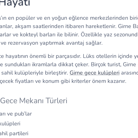
Hayatı
ıs’ın en popüler ve en yoğun eğlence merkezlerinden biri
ranlar, akşam saatlerinden itibaren hareketlenir. Girne B
lar ve kokteyl barları ile bilinir. Özellikle yaz sezonun
 ve rezervasyon yaptırmak avantaj sağlar.
ce hayatının önemli bir parçasıdır. Lüks otellerin içinde 
 sundukları ikramlarla dikkat çeker. Birçok turist, Girn
sahil kulüpleriyle birleştirir.
Girne gece kulüpleri
arasın
, içecek fiyatları ve konum gibi kriterler önem kazanır.
 Gece Mekanı Türleri
arı ve pub’lar
kulüpleri
il partileri