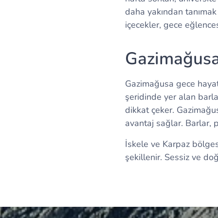
daha yakından tanımak is
içecekler, gece eğlences
Gazimağusa 
Gazimağusa gece hayatı,
şeridinde yer alan barla
dikkat çeker. Gazimağus
avantaj sağlar. Barlar, p
İskele ve Karpaz bölges
şekillenir. Sessiz ve doğ