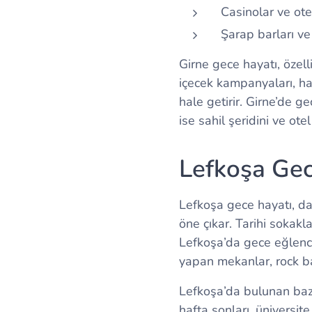
Casinolar ve otel
Şarap barları ve
Girne gece hayatı, özell
içecek kampanyaları, ha
hale getirir. Girne’de g
ise sahil şeridini ve ote
Lefkoşa Gec
Lefkoşa gece hayatı, dah
öne çıkar. Tarihi sokakl
Lefkoşa’da gece eğlence
yapan mekanlar, rock ba
Lefkoşa’da bulunan bazı
hafta sonları, üniversit