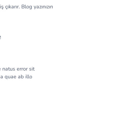
ş çıkarır. Blog yazınızın
e
 natus error sit
 quae ab illo