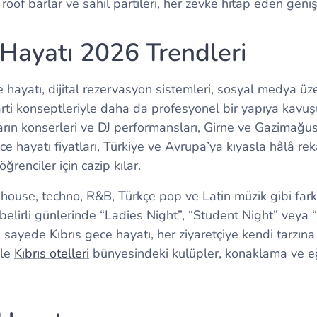
, roof barlar ve sahil partileri, her zevke hitap eden geni
 Hayatı 2026 Trendleri
e hayatı, dijital rezervasyon sistemleri, sosyal medya ü
arti konseptleriyle daha da profesyonel bir yapıya kavuşu
arın konserleri ve DJ performansları, Girne ve Gazimağusa
gece hayatı fiyatları, Türkiye ve Avrupa’ya kıyasla hâlâ re
ğrenciler için cazip kılar.
, house, techno, R&B, Türkçe pop ve Latin müzik gibi fark
elirli günlerinde “Ladies Night”, “Student Night” veya “
 sayede Kıbrıs gece hayatı, her ziyaretçiye kendi tarzın
kle
Kıbrıs otelleri
bünyesindeki kulüpler, konaklama ve eğl