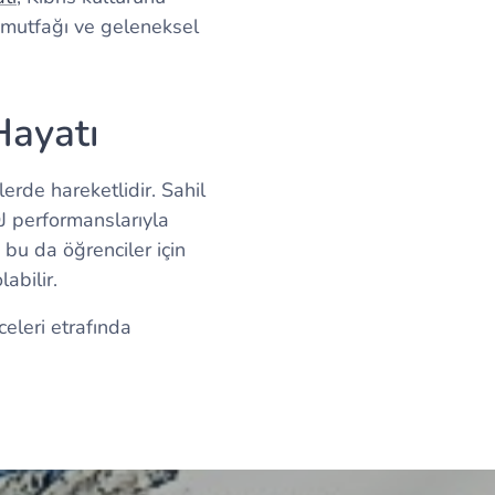
s mutfağı ve geleneksel
Hayatı
erde hareketlidir. Sahil
DJ performanslarıyla
bu da öğrenciler için
abilir.
eleri etrafında