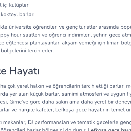
 içi kulüpler
 kokteyl barları
ikle üniversite öğrencileri ve genç turistler arasında popü
ppy hour saatleri ve öğrenci indirimleri, şehrin gece at
ece eğlencesi planlayanlar, akşam yemeği için liman bölg
l bölgelerini tercih eder.
e Hayatı
a çok yerel halkın ve öğrencilerin tercih ettiği barlar, m
arda yer alan küçük barlar, samimi atmosferi ve uygun fiyat
si, Girne’ye göre daha sakin ama daha yerel bir deney
rlar ve nargile kafeler, Lefkoşa gece hayatının temel uns
 mekanlar, DJ performansları ve tematik gecelerle genç k
e öğrencileri barlar bölgesini doldurur.
Lefkoşa gece haya