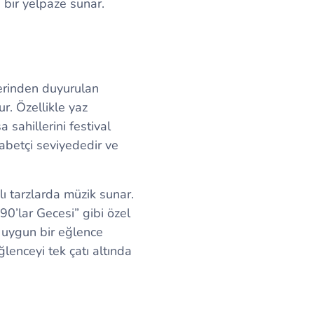
ş bir yelpaze sunar.
zerinden duyurulan
r. Özellikle yaz
 sahillerini festival
kabetçi seviyededir ve
lı tarzlarda müzik sunar.
90’lar Gecesi” gibi özel
a uygun bir eğlence
enceyi tek çatı altında