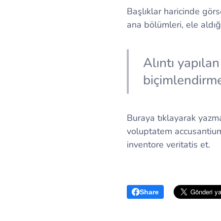
Başlıklar haricinde görse
ana bölümleri, ele aldığ
Alıntı yapıla
biçimlendirmes
Buraya tıklayarak yazmay
voluptatem accusantiu
inventore veritatis et.
Share