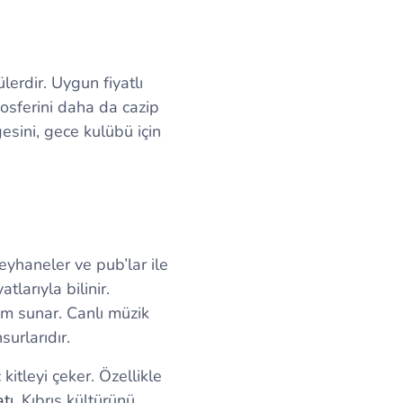
lerdir. Uygun fiyatlı
mosferini daha da cazip
esini, gece kulübü için
eyhaneler ve pub’lar ile
larıyla bilinir.
im sunar. Canlı müzik
urlarıdır.
itleyi çeker. Özellikle
tı
, Kıbrıs kültürünü